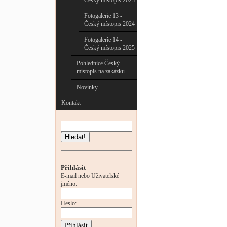
Český místopis 2023
Fotogalerie 13 -
Český místopis 2024
Fotogalerie 14 -
Český místopis 2025
Pohlednice Český
místopis na zakázku
Novinky
Kontakt
Hledat!
Přihlásit
E-mail nebo Uživatelské
jméno:
Heslo: