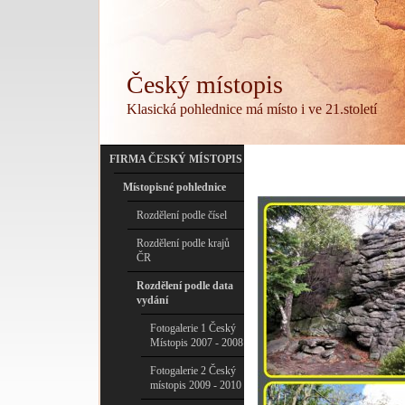
Český místopis
Klasická pohlednice má místo i ve 21.století
FIRMA ČESKÝ MÍSTOPIS
Místopisné pohlednice
Rozdělení podle čísel
Rozdělení podle krajů
ČR
Rozdělení podle data
vydání
Fotogalerie 1 Český
Místopis 2007 - 2008
Fotogalerie 2 Český
místopis 2009 - 2010