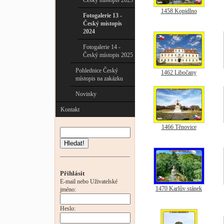
Český místopis 2023
1458 Kopidlno
Fotogalerie 13 -
Český místopis
2024
Fotogalerie 14 -
Český místopis 2025
Pohlednice Český
1462 Libočany
místopis na zakázku
Novinky
Kontakt
1466 Těnovice
Hledat!
Přihlásit
E-mail nebo Uživatelské
1470 Karlův stánek
jméno:
Heslo: