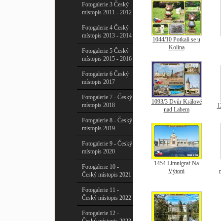
Fotogalerie 3 Český
místopis 2011 - 2012
Fotogalerie 4 Český
místopis 2013 - 2014
1044/10 Potkali se u
Kolína
Fotogalerie 5 Český
místopis 2015 - 2016
Fotogalerie 6 Český
místopis 2017
Fotogalerie 7 - Český
1093/3 Dvůr Králové
místopis 2018
1
nad Labem
Fotogalerie 8 - Český
místopis 2019
Fotogalerie 9 - Český
místopis 2020
1454 Limnigraf Na
Fotogalerie 10 -
Výtoni
Český místopis 2021
Fotogalerie 11 -
Český místopis 2022
Fotogalerie 12 -