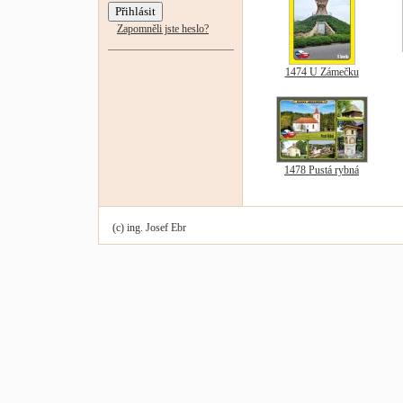
Zapomněli jste heslo?
1474 U Zámečku
1478 Pustá rybná
(c) ing. Josef Ebr