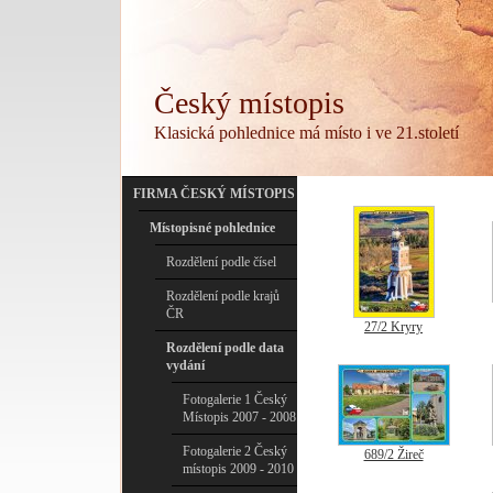
Český místopis
Klasická pohlednice má místo i ve 21.století
FIRMA ČESKÝ MÍSTOPIS
Místopisné pohlednice
Rozdělení podle čísel
Rozdělení podle krajů
ČR
27/2 Kryry
Rozdělení podle data
vydání
Fotogalerie 1 Český
Místopis 2007 - 2008
Fotogalerie 2 Český
689/2 Žireč
místopis 2009 - 2010