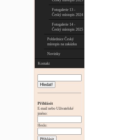
Český místopis 2023
Fotogalerie 13 -
Český místopis 2024
Fotogalerie 14 -
Český místopis 2025
Pohlednice Český
místopis na zakázku
Novinky
Kontakt
Hledat!
Přihlásit
E-mail nebo Uživatelské
jméno:
Heslo: