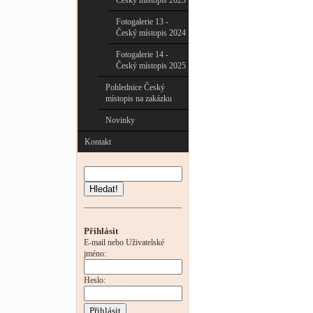
Český místopis 2023
Fotogalerie 13 -
Český místopis 2024
Fotogalerie 14 -
Český místopis 2025
Pohlednice Český
místopis na zakázku
Novinky
Kontakt
Hledat!
Přihlásit
E-mail nebo Uživatelské
jméno:
Heslo: