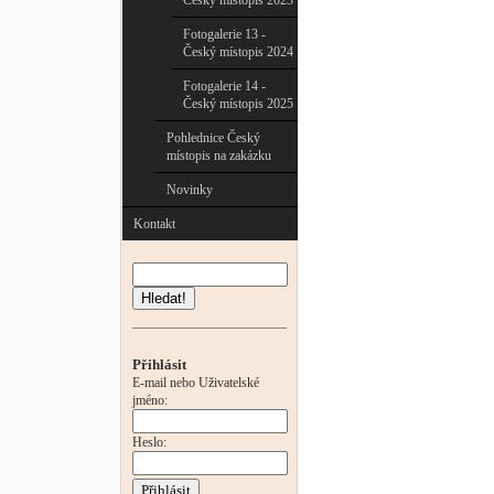
Český místopis 2023
Fotogalerie 13 -
Český místopis 2024
Fotogalerie 14 -
Český místopis 2025
Pohlednice Český
místopis na zakázku
Novinky
Kontakt
Hledat!
Přihlásit
E-mail nebo Uživatelské
jméno:
Heslo: