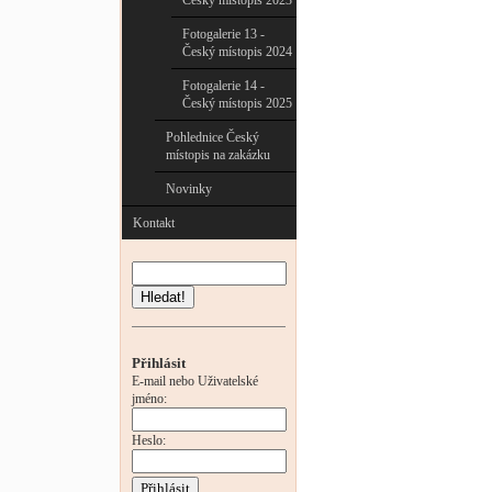
Český místopis 2023
Fotogalerie 13 -
Český místopis 2024
Fotogalerie 14 -
Český místopis 2025
Pohlednice Český
místopis na zakázku
Novinky
Kontakt
Hledat!
Přihlásit
E-mail nebo Uživatelské
jméno:
Heslo: