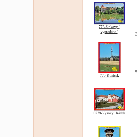
772-Žinkovy (
vyprodáno )
7
0
775-Kuníček
0779-Vysoký Hrádek