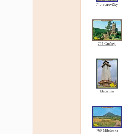
745-Starovičky
754-Gutštejn
klucanina
760-Milešovka