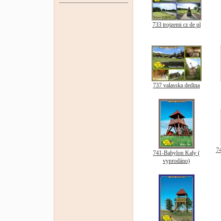
733 trojzemi cz de pl
737 valasska dedina
74
741-Babylon Kaly (
vyprodáno)