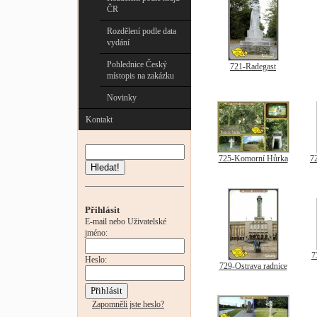
ČR
Rozdělení podle data
vydání
Pohlednice Český
721-Radegast
místopis na zakázku
Novinky
Kontakt
725-Komorní Hůrka
72
Hledat!
Přihlásit
E-mail nebo Uživatelské
jméno:
7
Heslo:
729-Ostrava radnice
Zapomněli jste heslo?