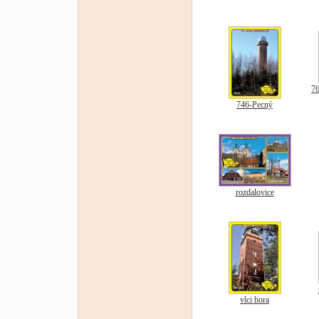
76
746-Pecný
rozdalovice
vlci hora