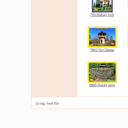
793-Mařský vrch
796/2 Na Chlumu
0800-Dolský mlýn
(c) ing. Josef Ebr