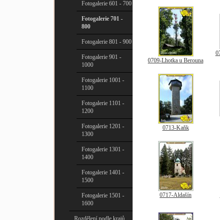
Fotogalerie 601 - 700
Fotogalerie 701 -
800
Fotogalerie 801 - 900
0
Fotogalerie 901 -
0709-Lhotka u Berouna
1000
Fotogalerie 1001 -
1100
Fotogalerie 1101 -
1200
Fotogalerie 1201 -
0713-Kaňk
1300
Fotogalerie 1301 -
1400
Fotogalerie 1401 -
1500
0717-Aldašín
Fotogalerie 1501 -
1600
Rozdělení podle krajů