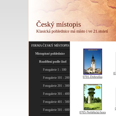
Český místopis
Klasická pohlednice má místo i ve 21.století
FIRMA ČESKÝ MÍSTOPIS
Místopisné pohlednice
Rozdělení podle čísel
Fotogalerie 1 - 100
07
0701-Dobruška
Fotogalerie 101 - 200
Fotogalerie 201 - 300
Fotogalerie 301 - 400
Fotogalerie 401 - 500
Fotogalerie 501 - 600
0705-Neštětická hora