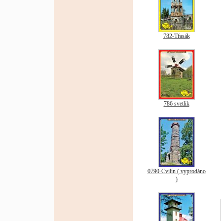
782-Třasák
786 svetlik
0790-Cvilín ( vyprodáno
)