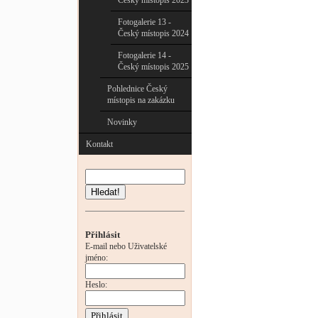
Český místopis 2023
Fotogalerie 13 -
Český místopis 2024
Fotogalerie 14 -
Český místopis 2025
Pohlednice Český
místopis na zakázku
Novinky
Kontakt
Hledat!
Přihlásit
E-mail nebo Uživatelské
jméno:
Heslo: