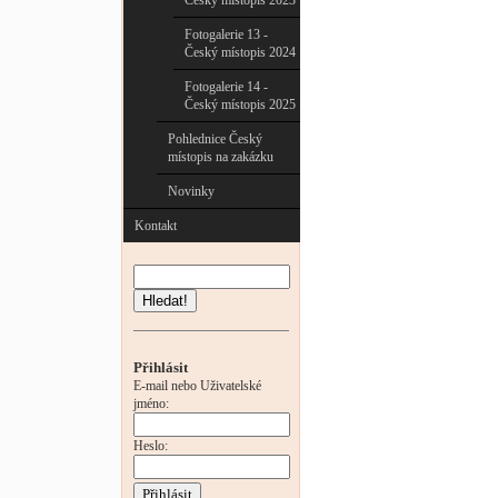
Český místopis 2023
Fotogalerie 13 -
Český místopis 2024
Fotogalerie 14 -
Český místopis 2025
Pohlednice Český
místopis na zakázku
Novinky
Kontakt
Hledat!
Přihlásit
E-mail nebo Uživatelské
jméno:
Heslo: