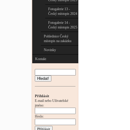
Český místopis 2023
Fotogalerie 13 -
Český místopis 2024
Fotogalerie 14 -
Český místopis 2025
Pohlednice Český
místopis na zakázku
Novinky
Kontakt
Hledat!
Přihlásit
E-mail nebo Uživatelské
jméno:
Heslo: