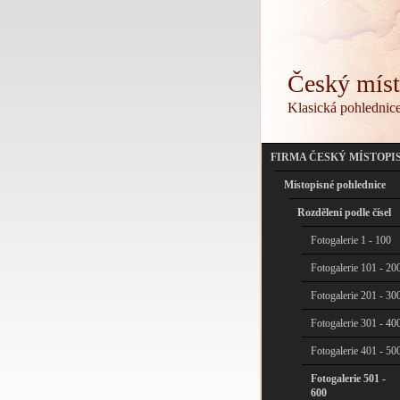
Český míst
Klasická pohlednice 
FIRMA ČESKÝ MÍSTOPI
Místopisné pohlednice
Rozdělení podle čísel
Fotogalerie 1 - 100
Fotogalerie 101 - 20
Fotogalerie 201 - 30
Fotogalerie 301 - 40
Fotogalerie 401 - 50
Fotogalerie 501 -
600