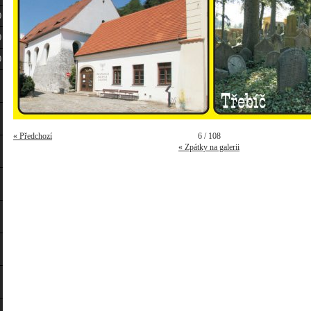
0
0
0
« Předchozí
6 / 108
« Zpátky na galerii