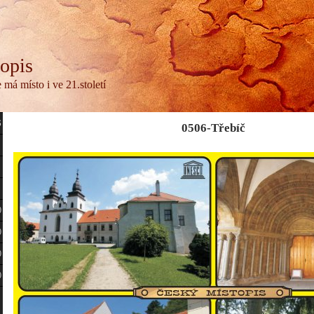
opis
má místo i ve 21.století
S
0506-Třebíč
0
0
0
0