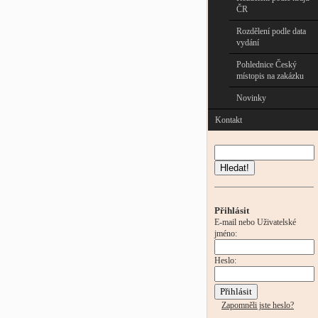
ČR
Rozdělení podle data
vydání
Pohlednice Český
místopis na zakázku
Novinky
Kontakt
Hledat!
Přihlásit
E-mail nebo Uživatelské
jméno:
Heslo:
Zapomněli jste heslo?