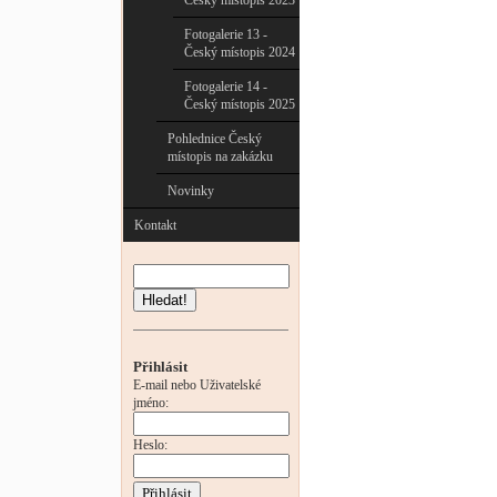
Český místopis 2023
Fotogalerie 13 -
Český místopis 2024
Fotogalerie 14 -
Český místopis 2025
Pohlednice Český
místopis na zakázku
Novinky
Kontakt
Hledat!
Přihlásit
E-mail nebo Uživatelské
jméno:
Heslo: