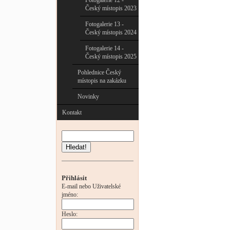
Fotogalerie 12 -
Český místopis 2023
Fotogalerie 13 -
Český místopis 2024
Fotogalerie 14 -
Český místopis 2025
Pohlednice Český
místopis na zakázku
Novinky
Kontakt
Hledat!
Přihlásit
E-mail nebo Uživatelské
jméno:
Heslo: