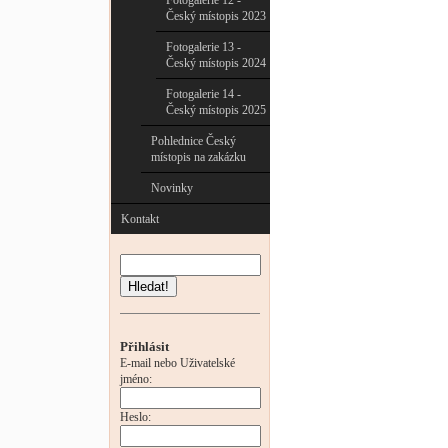
Fotogalerie 12 -
Český místopis 2023
Fotogalerie 13 -
Český místopis 2024
Fotogalerie 14 -
Český místopis 2025
Pohlednice Český
místopis na zakázku
Novinky
Kontakt
Hledat!
Přihlásit
E-mail nebo Uživatelské
jméno:
Heslo: