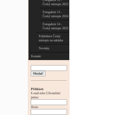
Fotogalerie 12 -
Český místopis 2023
Fotogalerie 13 -
Český místopis 2024
Fotogalerie 14 -
Český místopis 2025
Pohlednice Český
místopis na zakázku
Novinky
Kontakt
Hledat!
Přihlásit
E-mail nebo Uživatelské
jméno:
Heslo: