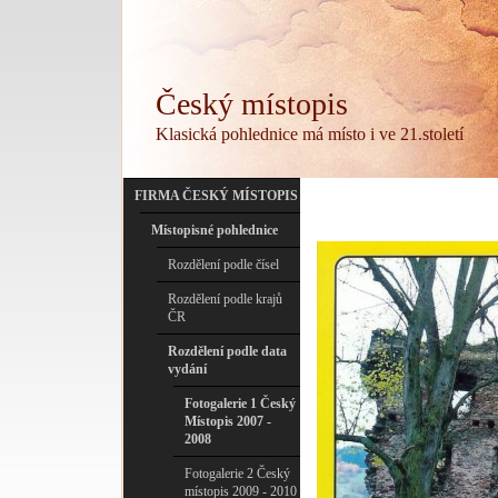
Český místopis
Klasická pohlednice má místo i ve 21.století
FIRMA ČESKÝ MÍSTOPIS
Místopisné pohlednice
Rozdělení podle čísel
Rozdělení podle krajů
ČR
Rozdělení podle data
vydání
Fotogalerie 1 Český
Místopis 2007 -
2008
Fotogalerie 2 Český
místopis 2009 - 2010