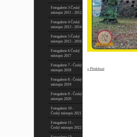
Fotogalerie 3 Český
místopis 2011 - 2012
Fotogalerie 4 Český
místopis 2013 - 2014
Fotogalerie 5 Český
místopis 2015 - 2016
Fotogalerie 6 Český
místopis 2017
Fotogalerie 7 - Český
« Předchozí
místopis 2018
Fotogalerie 8 - Český
místopis 2019
Fotogalerie 9 - Český
místopis 2020
Fotogalerie 10 -
Český místopis 2021
Fotogalerie 11 -
Český místopis 2022